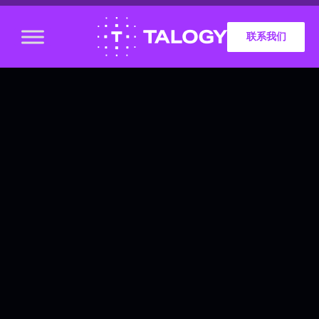
联系我们
我们更名啦！
我们现在更名为
Talogy（韬杰国
际），我们将您了
解的、喜爱的和尊